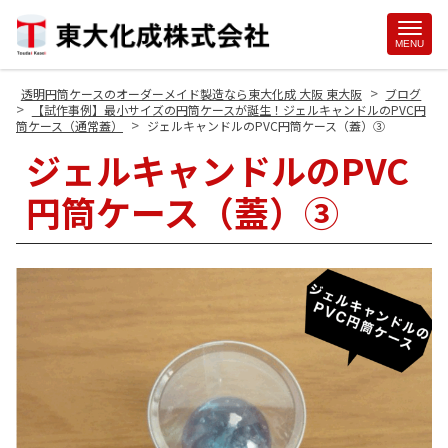
Site
MENU
Footer
>
透明円筒ケースのオーダーメイド製造なら東大化成 大阪 東大阪
ブログ
>
【試作事例】最小サイズの円筒ケースが誕生！ジェルキャンドルのPVC円
>
筒ケース（通常蓋）
ジェルキャンドルのPVC円筒ケース（蓋）③
ジェルキャンドルのPVC
円筒ケース（蓋）③