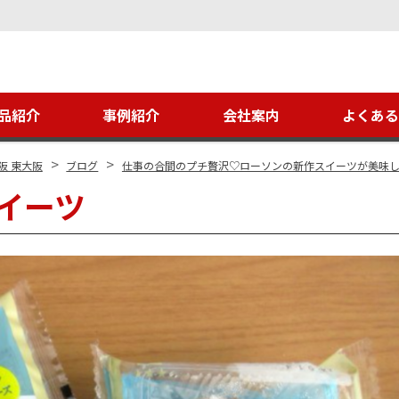
品紹介
事例紹介
会社案内
よくあ
>
>
阪 東大阪
ブログ
仕事の合間のプチ贅沢♡ローソンの新作スイーツが美味
イーツ