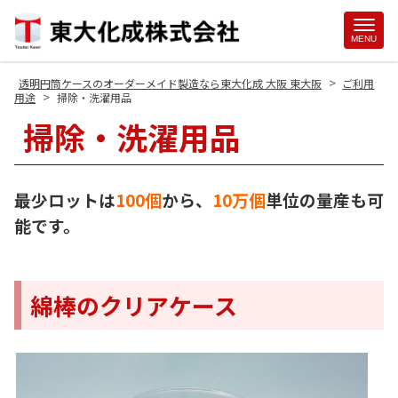
Site
MENU
Footer
>
透明円筒ケースのオーダーメイド製造なら東大化成 大阪 東大阪
ご利用
>
用途
掃除・洗濯用品
掃除・洗濯用品
最少ロットは
100個
から、
10万個
単位の量産も可
能です。
綿棒のクリアケース