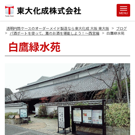
Site
MENU
Footer
>
透明円筒ケースのオーダーメイド製造なら東大化成 大阪 東大阪
ブログ
>
>
パ酒ポートを使って、灘のお酒を堪能しよう！～西宮編
白鷹緑水苑
白鷹緑水苑