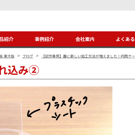
品紹介
事例紹介
会社案内
よくあ
>
>
阪 東大阪
ブログ
【試作事例】蓋に新しい加工方法が増えました！円筒ケ
れ込み②