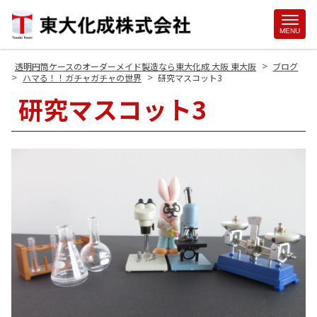
Site
MENU
Footer
>
透明円筒ケースのオーダーメイド製造なら東大化成 大阪 東大阪
ブログ
>
>
ハマる！！ガチャガチャの世界
研究マスコット3
研究マスコット3