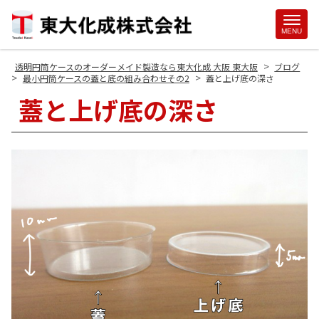
Site
MENU
Footer
>
透明円筒ケースのオーダーメイド製造なら東大化成 大阪 東大阪
ブログ
>
>
最小円筒ケースの蓋と底の組み合わせその2
蓋と上げ底の深さ
蓋と上げ底の深さ