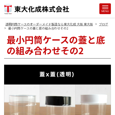
Site
MENU
Footer
>
透明円筒ケースのオーダーメイド製造なら東大化成 大阪 東大阪
ブログ
>
最小円筒ケースの蓋と底の組み合わせその2
最小円筒ケースの蓋と底
の組み合わせその2