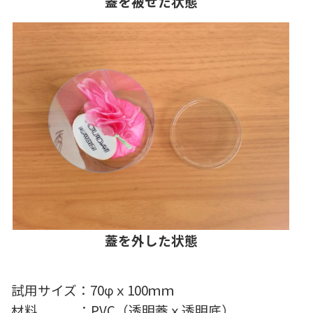
蓋を被せた状態
蓋を外した状態
試用サイズ：70φｘ100ｍｍ
材料 ：PVC（透明蓋ｘ透明底）