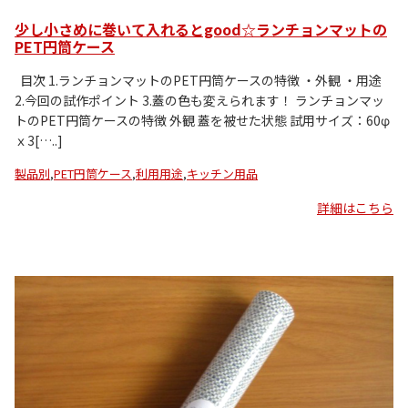
少し小さめに巻いて入れるとgood☆ランチョンマットの
PET円筒ケース
目次 1.ランチョンマットのPET円筒ケースの特徴 ・外観 ・用途
2.今回の試作ポイント 3.蓋の色も変えられます！ ランチョンマッ
トのPET円筒ケースの特徴 外観 蓋を被せた状態 試用サイズ：60φ
ｘ3[…..]
製品別
,
PET円筒ケース
,
利用用途
,
キッチン用品
詳細はこちら