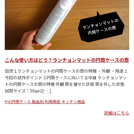
こんな使い方はどう？ランチョンマットの円筒ケースの筒
目次 1.ランチョンマットの円筒ケースの筒の特徴 ・外観 ・用途 2.
今回の試作ポイント 3.円筒ケースに向いてる中身 ランチョンマッ
トの円筒ケースの筒の特徴 外観 筒を被せた状態 筒を外した状態
試用サイズ：50φx2[…..]
PVC円筒ケース
,
製品別
,
利用用途
,
キッチン用品
詳細はこちら