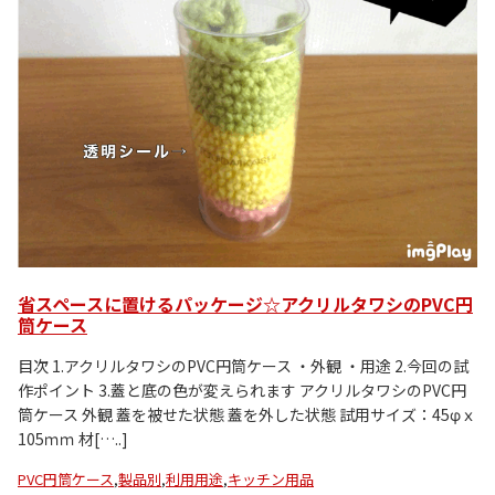
省スペースに置けるパッケージ☆アクリルタワシのPVC円
筒ケース
目次 1.アクリルタワシのPVC円筒ケース ・外観 ・用途 2.今回の試
作ポイント 3.蓋と底の色が変えられます アクリルタワシのPVC円
筒ケース 外観 蓋を被せた状態 蓋を外した状態 試用サイズ：45φｘ
105ｍｍ 材[…..]
PVC円筒ケース
,
製品別
,
利用用途
,
キッチン用品