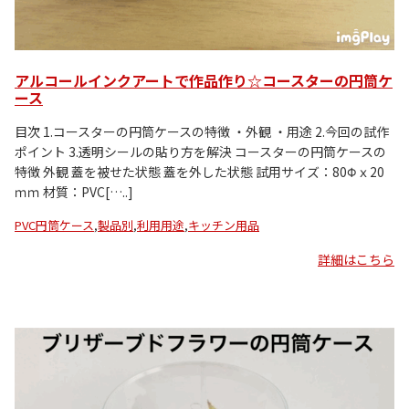
アルコールインクアートで作品作り☆コースターの円筒ケ
ース
目次 1.コースターの円筒ケースの特徴 ・外観 ・用途 2.今回の試作
ポイント 3.透明シールの貼り方を解決 コースターの円筒ケースの
特徴 外観 蓋を被せた状態 蓋を外した状態 試用サイズ：80Φｘ20
ｍｍ 材質：PVC[…..]
PVC円筒ケース
,
製品別
,
利用用途
,
キッチン用品
詳細はこちら