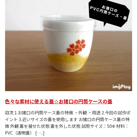
色々な素材に使える蓋☆お猪口の円筒ケースの蓋
目次 1.お猪口の円筒ケース蓋の特徴 ・外観 ・用途 2.今回の試作ポ
イント 3.近いサイズの蓋を使用します お猪口の円筒ケース蓋の特
徴 外観 蓋を被せた状態 蓋を外した状態 試用サイズ：50Φ 材料：
PVC（透明蓋） […..]