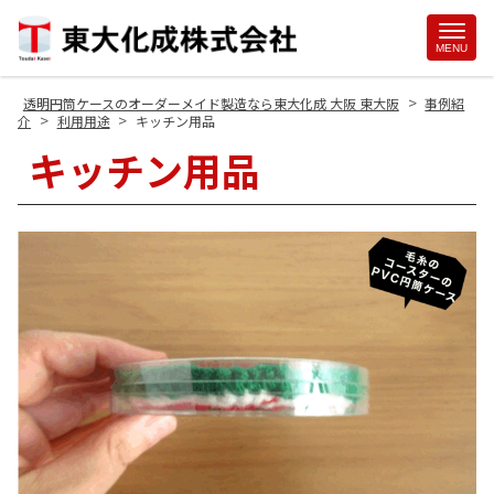
Site
MENU
Footer
>
透明円筒ケースのオーダーメイド製造なら東大化成 大阪 東大阪
事例紹
>
>
介
利用用途
キッチン用品
キッチン用品