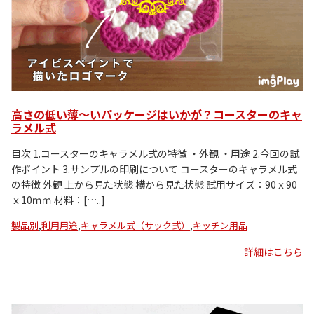
高さの低い薄～いパッケージはいかが？コースターのキャ
ラメル式
目次 1.コースターのキャラメル式の特徴 ・外観 ・用途 2.今回の試
作ポイント 3.サンプルの印刷について コースターのキャラメル式
の特徴 外観 上から見た状態 横から見た状態 試用サイズ：90ｘ90
ｘ10ｍｍ 材料：[…..]
製品別
,
利用用途
,
キャラメル式（サック式）
,
キッチン用品
詳細はこちら