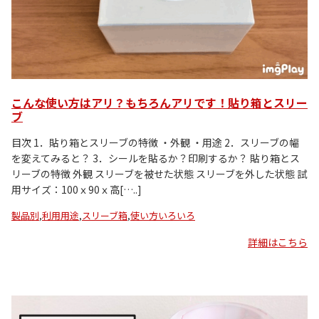
こんな使い方はアリ？もちろんアリです！貼り箱とスリー
ブ
目次 1．貼り箱とスリーブの特徴 ・外観 ・用途 2．スリーブの幅
を変えてみると？ 3．シールを貼るか？印刷するか？ 貼り箱とス
リーブの特徴 外観 スリーブを被せた状態 スリーブを外した状態 試
用サイズ：100ｘ90ｘ高[…..]
製品別
,
利用用途
,
スリーブ箱
,
使い方いろいろ
詳細はこちら