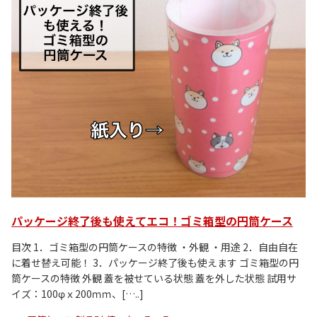
パッケージ終了後も使えてエコ！ゴミ箱型の円筒ケース
目次 1．ゴミ箱型の円筒ケースの特徴 ・外観 ・用途 2．自由自在
に着せ替え可能！ 3．パッケージ終了後も使えます ゴミ箱型の円
筒ケースの特徴 外観 蓋を被せている状態 蓋を外した状態 試用サ
イズ：100φｘ200ｍｍ、[…..]