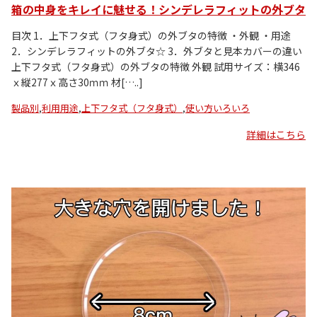
箱の中身をキレイに魅せる！シンデレラフィットの外ブタ
目次 1．上下フタ式（フタ身式）の外ブタの特徴 ・外観 ・用途
2．シンデレラフィットの外ブタ☆ 3．外ブタと見本カバーの違い
上下フタ式（フタ身式）の外ブタの特徴 外観 試用サイズ：横346
ｘ縦277ｘ高さ30ｍｍ 材[…..]
製品別
,
利用用途
,
上下フタ式（フタ身式）
,
使い方いろいろ
詳細はこちら