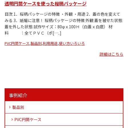
透明円筒ケースを使った桜柄パッケージ
目次 1．桜柄パッケージの特徴 ・外観 ・用途 2．蓋の色を変えて
みる 3．紙幅に注意！ 桜柄パッケージの特徴 外観 蓋を被せた状態
蓋を外した状態 試作サイズ：80φｘ100Ｈ（白蓋ｘ白底） 材
料 ：全てＰＶＣ（ポ[…..]
PVC円筒ケース
,
製品別
,
利用用途
,
使い方いろいろ
詳細はこちら
事例紹介
製品別
PVC円筒ケース