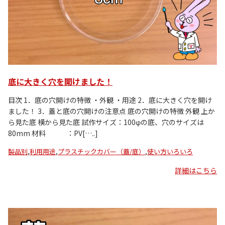
底に大きく穴を開けました！
目次 1．底の穴開けの特徴 ・外観 ・用途 2．底に大きく穴を開け
ました！ 3．蓋と底の穴開けの注意点 底の穴開けの特徴 外観 上か
ら見た底 横から見た底 試作サイズ：100φの底、穴のサイズは
80mm 材料 ：PV[…..]
製品別
,
利用用途
,
プラスチックカバー（蓋/底）
,
使い方いろいろ
詳細はこちら