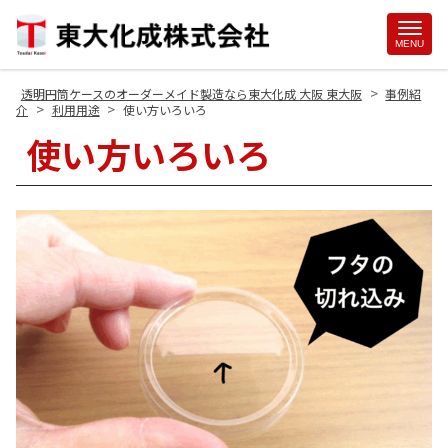
Site
MENU
Footer
>
透明円筒ケースのオーダーメイド製造なら東大化成 大阪 東大阪
事例紹
>
>
介
利用用途
使い方いろいろ
使い方いろいろ