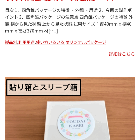
目次 1．四角錐パッケージの特徴 ・外観 ・用途 2．今回の試作ポ
イント 3．四角錐パッケージの注意点 四角錐パッケージの特徴 外
観 横から見た状態 上から見た状態 試用サイズ：縦40ｍｍｘ横40
ｍｍｘ高さ370ｍｍ 材[…..]
製品別
,
利用用途
,
使い方いろいろ
,
オリジナルパッケージ
詳細はこちら