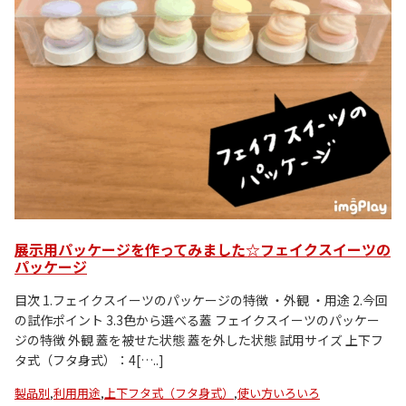
展示用パッケージを作ってみました☆フェイクスイーツの
パッケージ
目次 1.フェイクスイーツのパッケージの特徴 ・外観 ・用途 2.今回
の試作ポイント 3.3色から選べる蓋 フェイクスイーツのパッケー
ジの特徴 外観 蓋を被せた状態 蓋を外した状態 試用サイズ 上下フ
タ式（フタ身式）：4[…..]
製品別
,
利用用途
,
上下フタ式（フタ身式）
,
使い方いろいろ