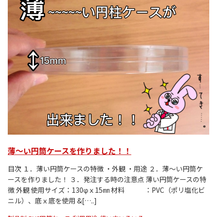
薄～い円筒ケースを作りました！！
目次 １．薄い円筒ケースの特徴 ・外観 ・用途 ２．薄～い円筒ケ
ースを作りました！ ３．発注する時の注意点 薄い円筒ケースの特
徴 外観 使用サイズ：130φｘ15㎜ 材料 ：PVC（ポリ塩化ビ
ニル）、底ｘ底を使用 &[…..]