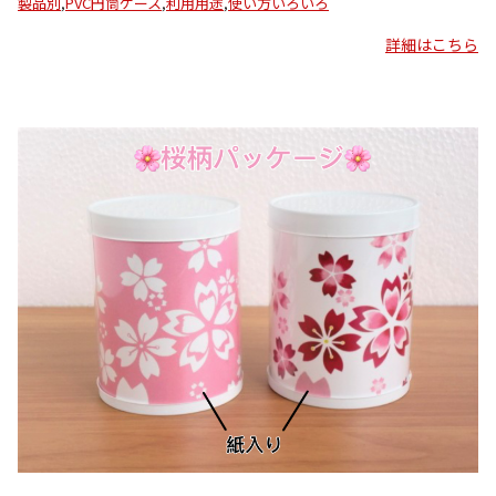
製品別
,
PVC円筒ケース
,
利用用途
,
使い方いろいろ
詳細はこちら