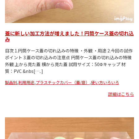
蓋に新しい加工方法が増えました！円筒ケース蓋の切れ込
み
目次 1.円筒ケース蓋の切れ込みの特徴 ・外観 ・用途 2.今回の試作
ポイント 3.蓋の切れ込みの注意点 円筒ケース蓋の切れ込みの特徴
外観 上から見た蓋 横から見た蓋 試用サイズ：50Φキャップ 材
質：PVC &nbs[…..]
製品別
,
利用用途
,
プラスチックカバー（蓋/底）
,
使い方いろいろ
詳細はこちら