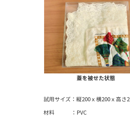
蓋を被せた状態
試用サイズ：縦200ｘ横200ｘ高さ2
材料 ：PVC