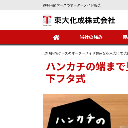
透明円筒ケースのオーダーメイド製造
Site
Footer
当社の強み
製
透明円筒ケースのオーダーメイド製造なら東大化成 大
ハンカチの端まで
下フタ式