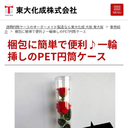
Site
MENU
Footer
>
透明円筒ケースのオーダーメイド製造なら東大化成 大阪 東大阪
事例紹
>
介
梱包に簡単で便利♪一輪挿しのPET円筒ケース
梱包に簡単で便利♪一輪
挿しのPET円筒ケース