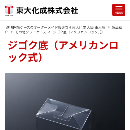
Site
MENU
Footer
>
透明円筒ケースのオーダーメイド製造なら東大化成 大阪 東大阪
製品紹
>
>
介
その他クリアケース
ジゴク底（アメリカンロック式）
ジゴク底（アメリカンロ
ック式）