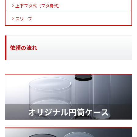
上下フタ式（フタ身式）
スリーブ
依頼の流れ