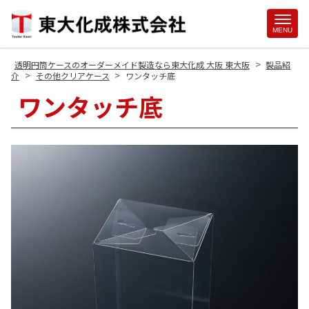
Site
MENU
Footer
>
透明円筒ケースのオーダーメイド製造なら東大化成 大阪 東大阪
製品紹
>
>
介
その他クリアケース
ワンタッチ底
ワンタッチ底