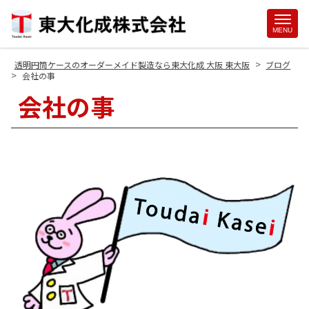
Site
MENU
Footer
>
透明円筒ケースのオーダーメイド製造なら東大化成 大阪 東大阪
ブログ
>
会社の事
会社の事