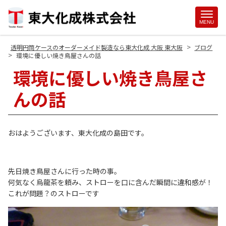
Site
MENU
Footer
>
透明円筒ケースのオーダーメイド製造なら東大化成 大阪 東大阪
ブログ
>
環境に優しい焼き鳥屋さんの話
環境に優しい焼き鳥屋さ
んの話
おはようございます、東大化成の島田です。
先日焼き鳥屋さんに行った時の事。
何気なく烏龍茶を頼み、ストローを口に含んだ瞬間に違和感が！
これが問題？のストローです