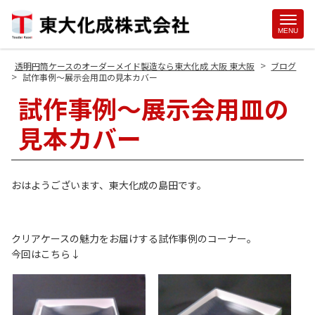
Site
MENU
Footer
>
透明円筒ケースのオーダーメイド製造なら東大化成 大阪 東大阪
ブログ
>
試作事例～展示会用皿の見本カバー
試作事例～展示会用皿の
見本カバー
おはようございます、東大化成の島田です。
クリアケースの魅力をお届けする試作事例のコーナー。
今回はこちら↓