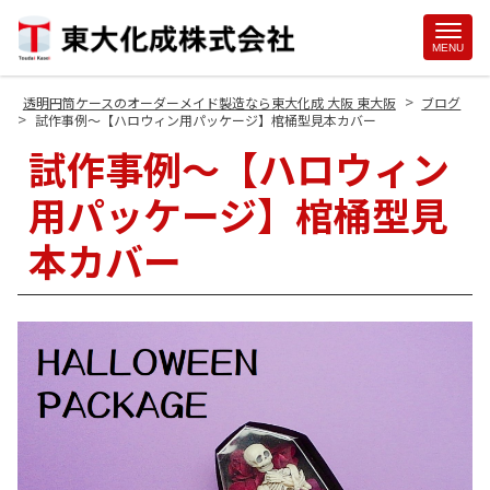
Site
MENU
Footer
>
透明円筒ケースのオーダーメイド製造なら東大化成 大阪 東大阪
ブログ
>
試作事例～【ハロウィン用パッケージ】棺桶型見本カバー
試作事例～【ハロウィン
用パッケージ】棺桶型見
本カバー