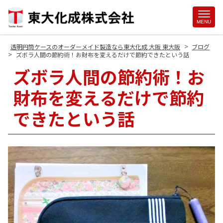
Site
MENU
Footer
>
透明円筒ケースのオーダーメイド製造なら東大化成 大阪 東大阪
ブログ
>
ズボラ人間の節約術！お財布を変えるだけで節約できたという話
ズボラ人間の節約術！お
財布を変えるだけで節約
できたという話