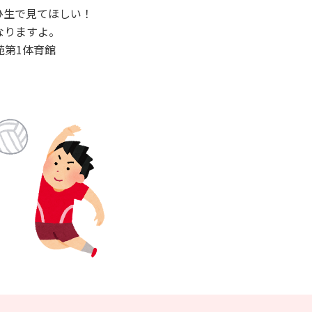
ひ生で見てほしい！
なりますよ。
公苑第1体育館