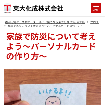
Site
MENU
Footer
>
透明円筒ケースのオーダーメイド製造なら東大化成 大阪 東大阪
ブログ
>
家族で防災について考えよう～パーソナルカードの作り方～
家族で防災について考え
よう～パーソナルカード
の作り方～