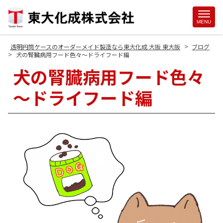
Site
MENU
Footer
>
透明円筒ケースのオーダーメイド製造なら東大化成 大阪 東大阪
ブログ
>
犬の腎臓病用フード色々～ドライフード編
犬の腎臓病用フード色々
～ドライフード編