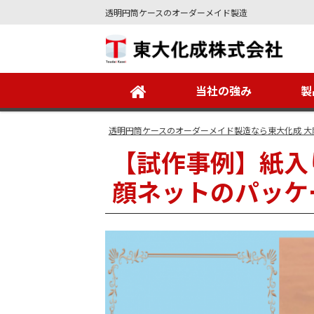
透明円筒ケースのオーダーメイド製造
Site
Footer
当社の強み
製
透明円筒ケースのオーダーメイド製造なら東大化成 大
【試作事例】紙入
顔ネットのパッケ