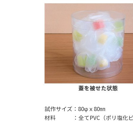
蓋を被せた状態
試作サイズ：80φｘ80㎜
材料 ：全てPVC（ポリ塩化