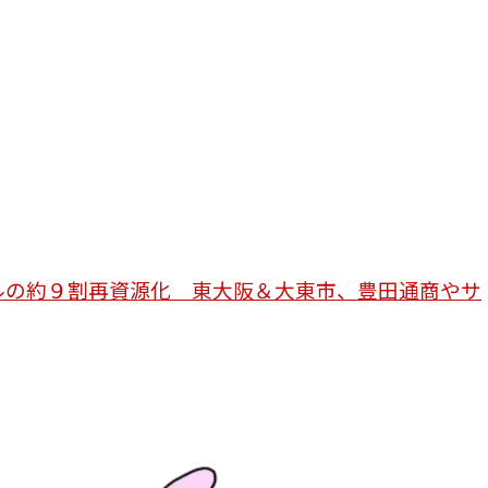
ルの約９割再資源化 東大阪＆大東市、豊田通商やサ