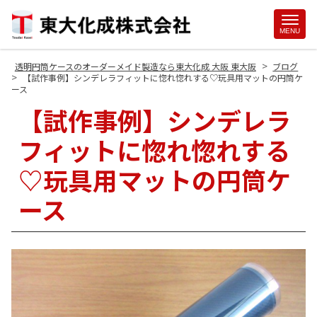
Site
MENU
Footer
>
透明円筒ケースのオーダーメイド製造なら東大化成 大阪 東大阪
ブログ
>
【試作事例】シンデレラフィットに惚れ惚れする♡玩具用マットの円筒ケ
ース
【試作事例】シンデレラ
フィットに惚れ惚れする
♡玩具用マットの円筒ケ
ース