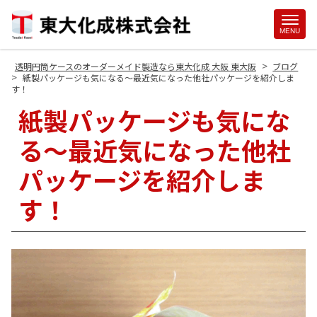
Site
MENU
Footer
>
透明円筒ケースのオーダーメイド製造なら東大化成 大阪 東大阪
ブログ
>
紙製パッケージも気になる～最近気になった他社パッケージを紹介しま
す！
紙製パッケージも気にな
る～最近気になった他社
パッケージを紹介しま
す！