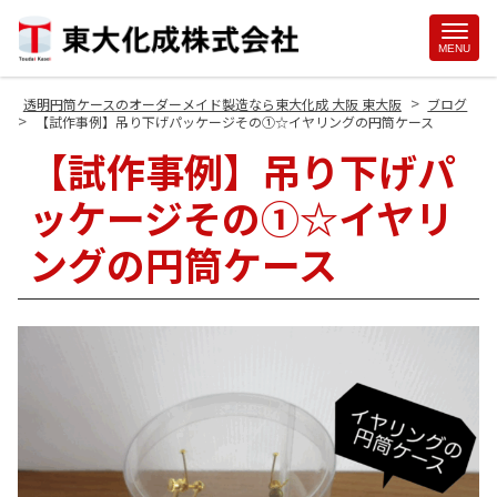
Site
MENU
Footer
>
透明円筒ケースのオーダーメイド製造なら東大化成 大阪 東大阪
ブログ
>
【試作事例】吊り下げパッケージその①☆イヤリングの円筒ケース
【試作事例】吊り下げパ
ッケージその①☆イヤリ
ングの円筒ケース