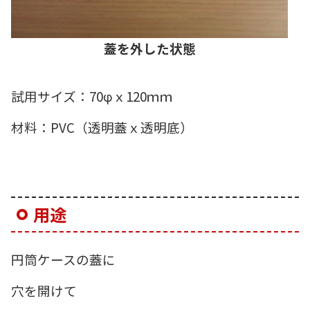
蓋を外した状態
試用サイズ：70φｘ120ｍｍ
材料：PVC（透明蓋ｘ透明底）
用途
円筒ケースの蓋に
穴を開けて