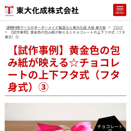
Site
MENU
Footer
>
透明円筒ケースのオーダーメイド製造なら東大化成 大阪 東大阪
ブログ
>
【試作事例】黄金色の包み紙が映える☆チョコレートの上下フタ式（フタ
身式）③
【試作事例】黄金色の包
み紙が映える☆チョコレ
ートの上下フタ式（フタ
身式）③