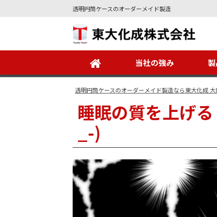
透明円筒ケースのオーダーメイド製造
Site
Footer
当社の強み
製
透明円筒ケースのオーダーメイド製造なら東大化成 大
睡眠の質を上げる
_-)