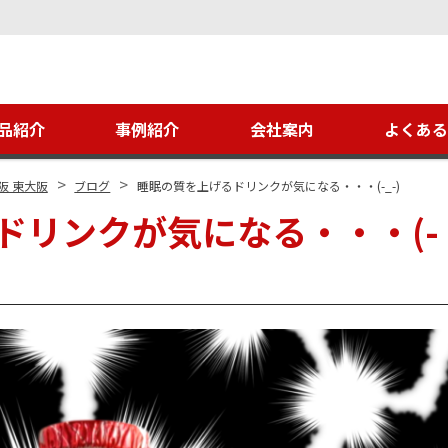
品紹介
事例紹介
会社案内
よくあ
>
>
阪 東大阪
ブログ
睡眠の質を上げるドリンクが気になる・・・(-_-)
ドリンクが気になる・・・(-