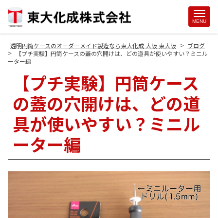
Site
MENU
Footer
>
透明円筒ケースのオーダーメイド製造なら東大化成 大阪 東大阪
ブログ
>
【プチ実験】円筒ケースの蓋の穴開けは、どの道具が使いやすい？ミニル
ーター編
【プチ実験】円筒ケース
の蓋の穴開けは、どの道
具が使いやすい？ミニル
ーター編