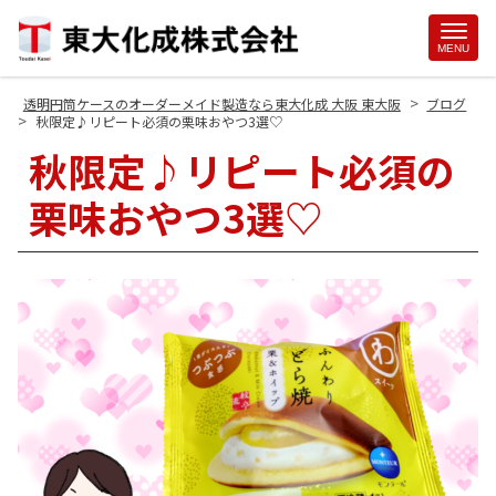
Site
MENU
Footer
>
透明円筒ケースのオーダーメイド製造なら東大化成 大阪 東大阪
ブログ
>
秋限定♪リピート必須の栗味おやつ3選♡
秋限定♪リピート必須の
栗味おやつ3選♡