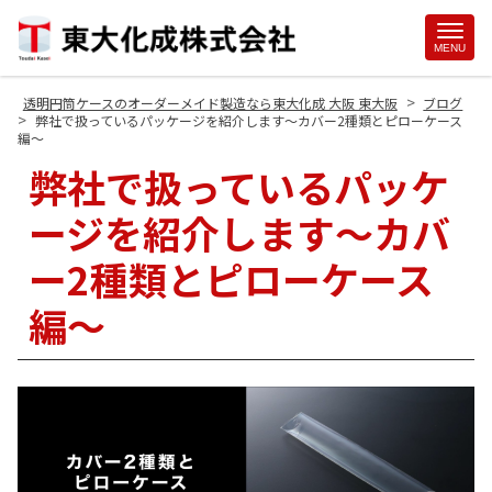
Site
MENU
Footer
>
透明円筒ケースのオーダーメイド製造なら東大化成 大阪 東大阪
ブログ
>
弊社で扱っているパッケージを紹介します～カバー2種類とピローケース
編～
弊社で扱っているパッケ
ージを紹介します～カバ
ー2種類とピローケース
編～