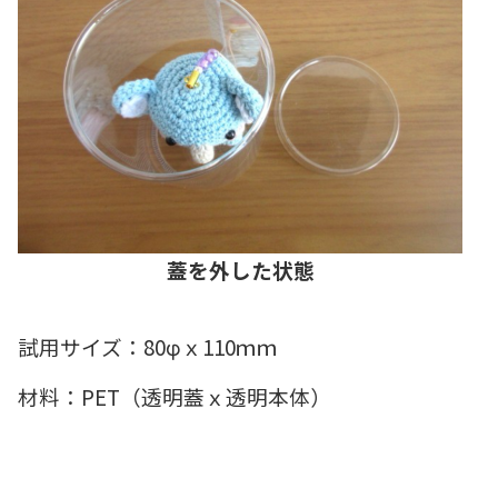
蓋を外した状態
試用サイズ：80φｘ110ｍｍ
材料：PET（透明蓋ｘ透明本体）