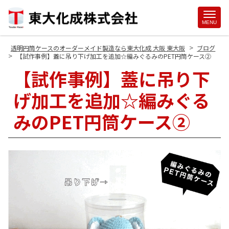
Site
MENU
Footer
>
透明円筒ケースのオーダーメイド製造なら東大化成 大阪 東大阪
ブログ
>
【試作事例】蓋に吊り下げ加工を追加☆編みぐるみのPET円筒ケース②
【試作事例】蓋に吊り下
げ加工を追加☆編みぐる
みのPET円筒ケース②