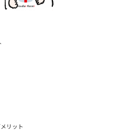
人
デメリット