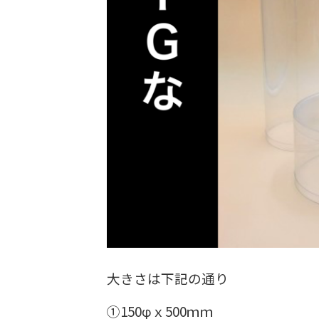
大きさは下記の通り
①150φｘ500ｍｍ