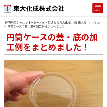
Site
MENU
Footer
>
透明円筒ケースのオーダーメイド製造なら東大化成 大阪 東大阪
ブログ
>
円筒ケースの蓋・底の加工例をまとめました！
円筒ケースの蓋・底の加
工例をまとめました！