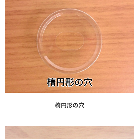
楕円形の穴