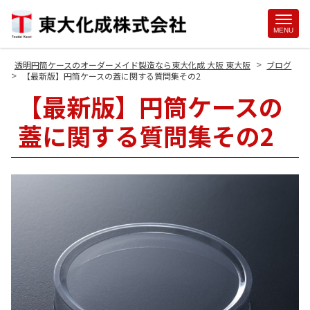
Site
MENU
Footer
>
透明円筒ケースのオーダーメイド製造なら東大化成 大阪 東大阪
ブログ
>
【最新版】円筒ケースの蓋に関する質問集その2
【最新版】円筒ケースの
蓋に関する質問集その2